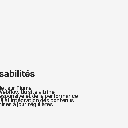
abilités
et sur Figma
bflow du site vitrine
responsive et de la performance
I et intégration des contenus
ses à jour régulières