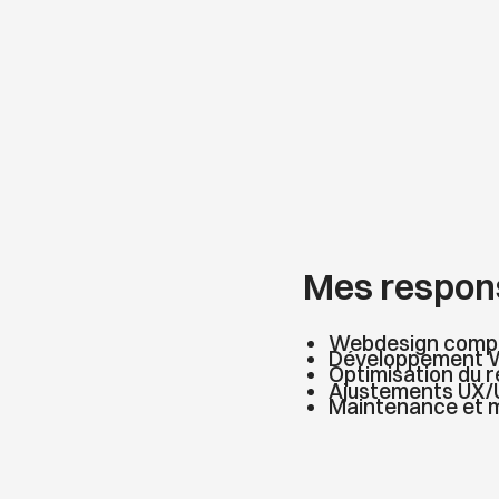
Mes respons
Webdesign compl
Développement We
Optimisation du 
Ajustements UX/U
Maintenance et mi