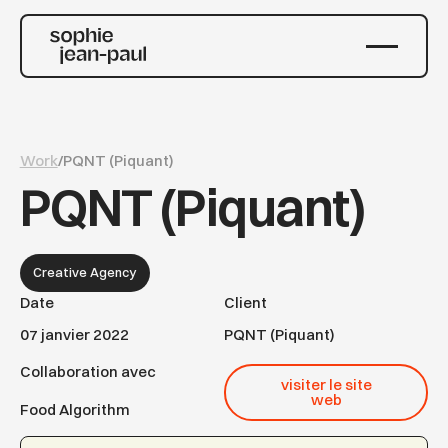
Work
/
PQNT (Piquant)
PQNT (Piquant)
Creative Agency
Date
Client
07 janvier 2022
PQNT (Piquant)
Collaboration avec
visiter le site web
visiter le site
web
Food Algorithm