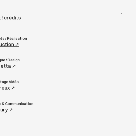
crédits
et
ts / Réalisation
ction ↗︎
que / Design
etta ↗︎
ntage Vidéo
reux ↗︎
le & Communication
eury ↗︎