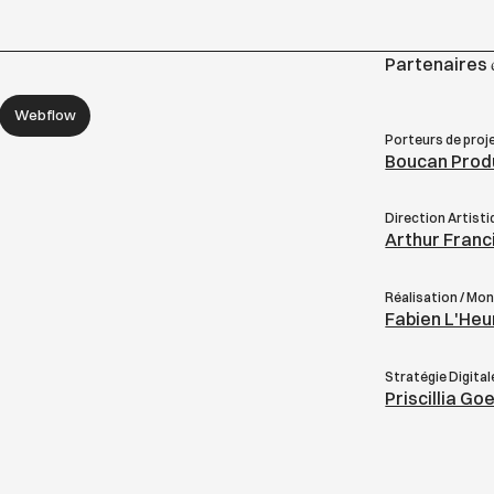
Partenaires
Webflow
Porteurs de proje
Boucan Produ
Direction Artisti
Arthur Franci
Réalisation / Mo
Fabien L'Heu
Stratégie Digita
Priscillia Go