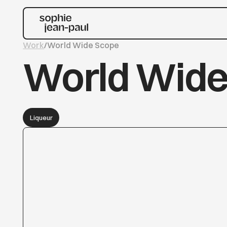
Work
/
World Wide Scope
World Wide
Liqueur